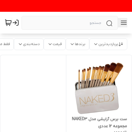
پربازدیدترین
برندها
قیمت
دسته‌بندی
فقط م
ست برس آرایشی مدل NAKED3
مجموعه 12 عددی