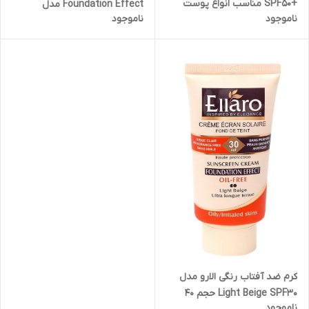
+SPF50 مناسب انواع پوست
Foundation Effect مدل
ناموجود
ناموجود
حجم 50 میلی لیتر
Natural Beige حجم 40 میلی
لیتر
کرم ضد آفتاب رنگی الارو مدل
Light Beige SPF30 حجم 40
ناموجود