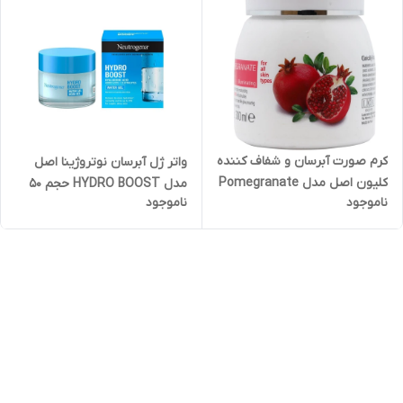
کرم صورت آبرسان و شفاف کننده
واتر ژل آبرسان نوتروژینا اصل
کلیون اصل مدل Pomegranate
مدل HYDRO BOOST حجم 50
ناموجود
ناموجود
Juice Face Cream حجم
میلی لیتر
300میلی لیتر