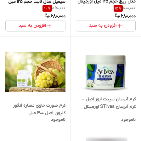
مدل ریچ حجم 125 میل اورجینال
سیمپل مدل لایت حجم 125 میل
850,000
800,000
20
%
15
%
680,000
680,000
افزودن به سبد
افزودن به سبد
کرم آبرسان سینت ایوز اصل –
کرم صورت حاوی عصاره انگور
کرم آبرسان ST.Ives اورجینال
کلیون اصل 300 میل
ناموجود
ناموجود