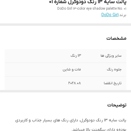
پالت سایه 13 رنگ دودوگرل شماره ۰۱
DoDo Girl 13-color eye shadow palette No. 01
برند:
DoDo Girl
مشخصات
سایر ویژگی ها
۱۳ رنگ
جلوه رنگ
مات و شاین
تاریخ انقضا
۲۰۲۸.۰۸
رنگبندی
بسیار جذاب و کاربردی و پیگمنت بالا
توضیحات
کشور مبدا برند
چین
پالت سایه ۱۳ رنگ دودوگرل، دارای رنگ های بسیار جذاب و کاربردی
شماره رنگ
۰۱
بوده و دارای پیگمنت بالا میباشد.