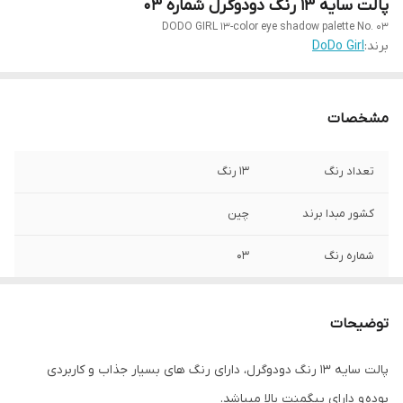
پالت سایه 13 رنگ دودوگرل شماره ۰۳
DODO GIRL 13-color eye shadow palette No. 03
برند:
DoDo Girl
مشخصات
تعداد رنگ
۱۳ رنگ
کشور مبدا برند
چین
شماره رنگ
۰۳
جلوه رنگ
مات و شاین
توضیحات
دارای
رنگ های جذاب و کاربردی و پیگمنت بالا
پالت سایه ۱۳ رنگ دودوگرل، دارای رنگ های بسیار جذاب و کاربردی
تاریخ انقضا
۲۰۲۸.۰۸
بوده و دارای پیگمنت بالا میباشد.