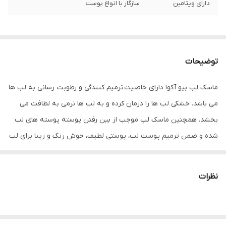
دارای ویتامین
سازگار با انواع پوست
توضیحات
ماسک لب بیو آکوا دارای خاصیت ترمیم کنندگی و رطوبت رسانی به لب ها
می باشد. خشکی لب ها را درمان کرده و به لب ها نرمی به لطافت می
بخشد. همچنین ماسک لب موجب از بین رفتن پوسته پوسته های لب
شده و ضمن ترمیم پوست لب، پوستی لطیف، خوش رنگ و زیبا برای لب
ها به ارمغان می آورد.این ماسک پوست لب را هیدراته کرده و خشکی لب
را از بین می برد در نتیحه رنگ لب را روشن و بافت آن را نرم و شاداب
نظرات
می کند و به لب ها زیبایی دوچندان می بخشد. به طور کلی استفاده از
ماسک مناسب برای لب، پیری پوست لب را به تعویق می اندازد و باعث
زیبایی و بهتر جلوه دادن لب ها می شود که همین امر باعث زیبایی هر