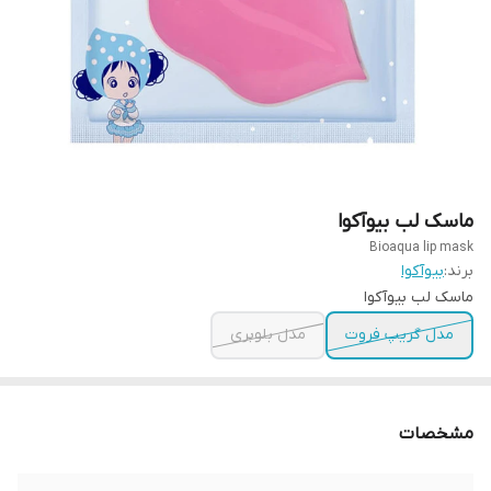
ماسک لب بیوآکوا
Bioaqua lip mask
برند:
بیوآکوا
ماسک لب بیوآکوا
مدل گریپ فروت
مدل بلوبری
مشخصات