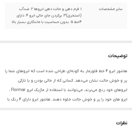
سایر مشخصات
1: فرم دهی و حالت دهی ابروها 2: ضدآب
(استخری)3: پرکردن جای خالی ابرو 4: دارای
4خط 5: بدون حساسیت با ماندگاری بسیار بالا
توضیحات
هاشور ابرو 4 خط فلورمار به گونه‌ای طراحی شده است که ابروهای شما را
پر و خوش حالت نشان می‌دهد. کسانی که از خالی بودن و یا نازکی
ابروهای خود رنج می‌برند، می‌توانند با استفاده از ماژیک ابرو Flormar ،
ابرو های خود را پر و خوش حالت جلوه دهند. هاشور ابرو دارای ۴ رنگ با
تناژ قهوه ای می‌باشد.
نظرات