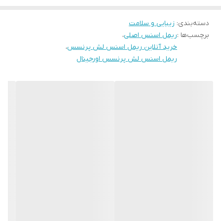
می بخشد و حتی مژه های کوتاه را بلندتر نشان می دهد و استفاده از آن
دسته‌بندی
:
زیبایی و سلامت
تاثیری شبیه به استفاده از مژه مصنوعی را برای مژه ها دارد. برس
برچسب‌ها :
ریمل اسنس اصلی
،
مخروطی شکل و تخصصی این ریمل نیز مانند ریمل اسنس مشکی اصل
خرید آنلاین ریمل اسنس لش پرنسس
،
مانع از آن می شود که مژه ها به هم بچسبند و در زمان استفاده به
ریمل اسنس لش پرنسس اورجینال
خوبی تک تک مژه ها را حالت داده و از ریشه تا نوک مژه ها را پوشش می
دهد. ریمل اسنس لش پرنسس از ماندگاری خیلی خوبی برخوردار است،
دچار ریزش نمی شود و لک و کثیفی به جا نمی گذارد و به همین دلیل می
توان از آن برای استفاده روزانه و حتی مهمانی های مهم استفاده نمود.
این محصول بدون پارابن است و از بروز حساسیت در چشم جلوگیری می
کند.