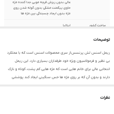
عالی بدون ریزش فرچه مویی جدا کننده مژه
حاوی پیگمنت مشکی بدون گوله شدن روی
مژه بدون ایجاد چسبندگی بین مژه ها
ساخت کشور
ایتالیا
توضیحات
ریمل اسنس لش پرنسس از سری محصولات اسنس است که با عملکرد
بی نظیر و فرمولاسیون ویژه خود طرفداران بسیاری دارد. این ریمل
انتخابی عالی برای خانم هایی است که مژه هایی کم پشت، کوتاه و نازک
دارند و بدون آن که بر روی مژه ها حس سنگینی ایجاد کند پوششی
یکدست و کامل را بر روی آن ها به وجود می آورد. رنگدانه های مشکی و
غنی این ریمل لش اسنس باعث می شود تا مژه ها جلوه فوق العاده ای
نظرات
به خود بگیرند، تک تک مژه ها از هم تفکیک شوند و همچنین درگیر
خشکی و شکنندگی نشوند. این محصول حجم فوق العاده ای به مژه ها