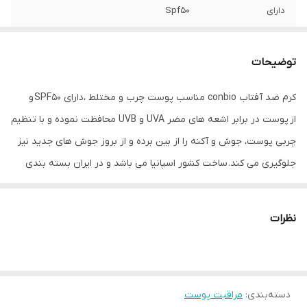
دارای
Spf50
حجم
۵۰ میلی لیتر
توضیحات
دارای اثر
ضد چروک و ضد جوش
کرم ضد آفتاب conbio مناسب پوست چرب و مختلط ،دارای SPF50 و
مقاوم در مقابل
تعریق و شستشو با آب
از پوست در برابر اشعه های مضر UVA و UVB محافظت نموده و با تنظیم
مناسب پوست
چرب و مختلط
چربی پوست، جوش و آکنه را از بین برده و از بروز جوش های جدید نیز
جلوگیری می کند. ساخت کشور اسپانیا می باشد و در ایران بسته بندی
تاریخ انقضا
۲۰۲۶
می شود.
نظرات
دسته‌بندی
:
مراقبت پوست