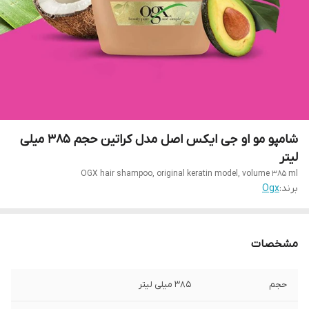
شامپو مو او جی ایکس اصل مدل کراتین حجم 385 میلی
لیتر
OGX hair shampoo, original keratin model, volume 385 ml
برند:
Ogx
مشخصات
حجم
۳۸۵ میلی لیتر