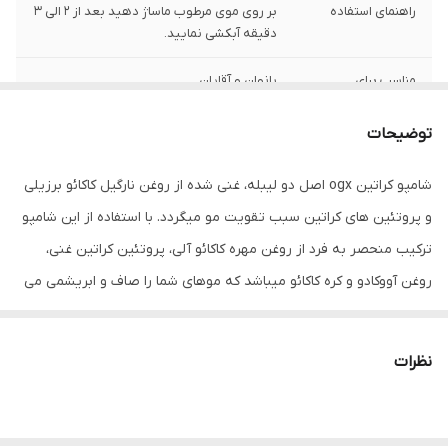
راهنمای استفاده
بر روی موی مرطوب ماساژ دهید بعد از ۲ الی ۳
دقیقه آبکشی نمایید.
مناسب برای
بانوان و آقایان
ترکیبات
بدون سولفات
توضیحات
برای موهای
انواع مو، خشک و شکننده
شامپو کراتین ogx اصل دو لیبله، غنی شده از روغن نارگیل کاکائو برزیلی
و پروتئین های کراتین سبب تقویت مو میگردد. با استفاده از این شامپو
ویژگی ها
بازسازی کننده ، ترمیم کننده ،تقویت کننده
،صاف کننده
ترکیب منحصر به فرد از روغن مهره کاکائو آلی، پروتئین کراتین غنی،
روغن آووکادو و کره کاکائو میباشد که موهای شما را صاف و ابریشمی می
کند. این شامپو تقویت کننده و درخشان کننده موها نیز می باشد. شامپو
او جی ایکس در حجم بسته بندی 385 میلی لیتر عرضه میشود.
نظرات