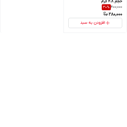
حجم ۴.۸ گرم
400,000
30
%
280,000
افزودن به سبد