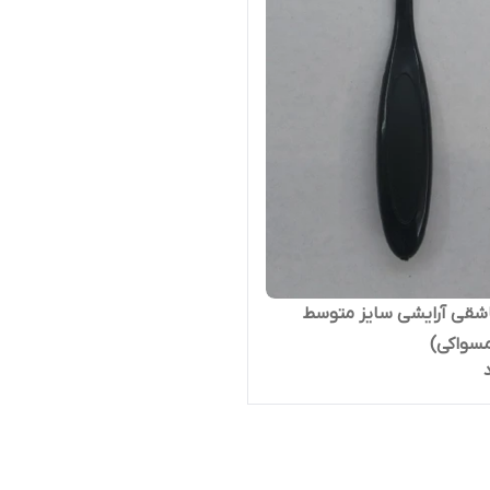
شقی آرایشی سایز متوسط
مسواکی)