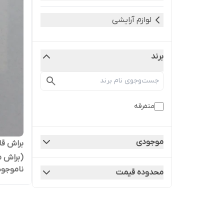
لوازم آرایشی
برند
متفرقه
موجودی
براش قا
(براش 
ناموجود
محدوده قیمت