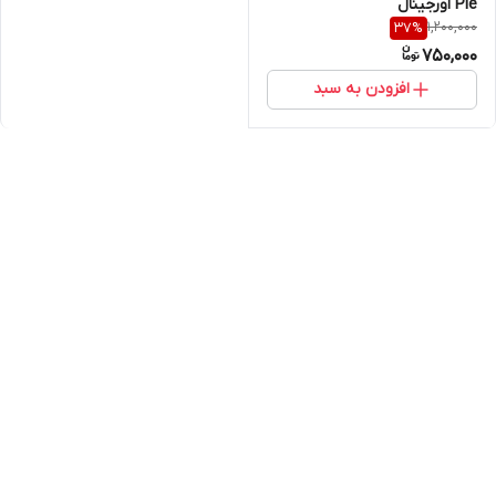
Pie اورجینال
1,200,000
37
%
750,000
افزودن به سبد