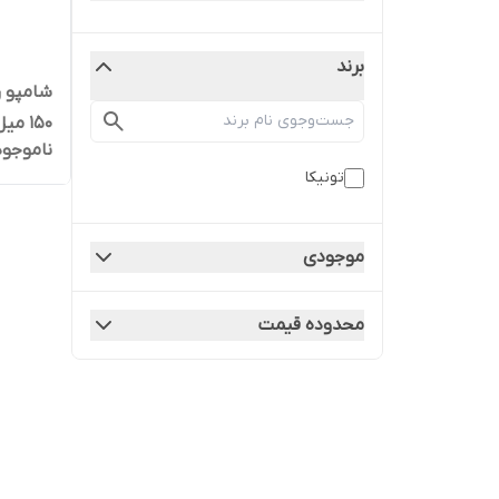
برند
150 میل رنگ دودی اورجینال
ناموجود
تونیکا
موجودی
محدوده قیمت