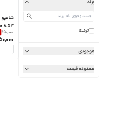
برند
8.53 صورتی دودی حجم 150 میل
تونیکا
%
650,000
50,000
موجودی
محدوده قیمت