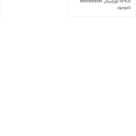
SPICE اورجینال whitewater
ناموجود