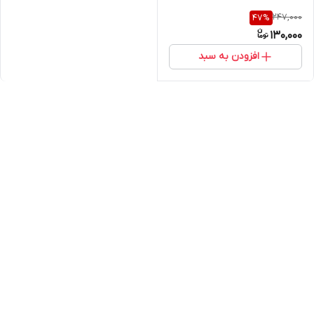
247,000
47
%
130,000
افزودن به سبد