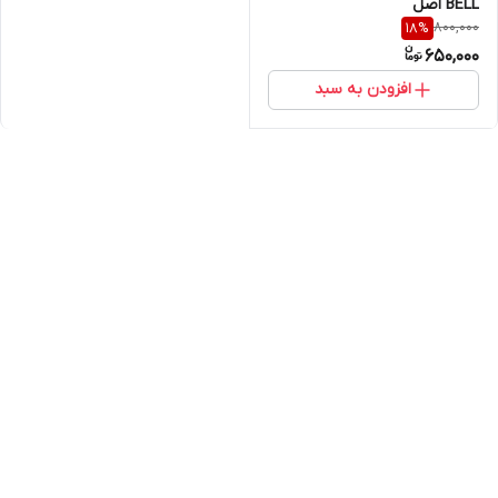
BELL اصل
800,000
18
%
650,000
افزودن به سبد