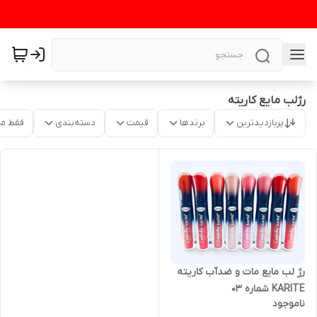
رژلب مایع کاریته
پربازدیدترین
برندها
قیمت
دسته‌بندی
فقط م
رژ لب مایع مات و ضدآب کاریته
KARITE شماره ۰۳
ناموجود