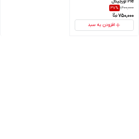
Pie اورجینال
1,200,000
37
%
750,000
افزودن به سبد