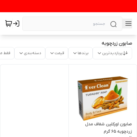
صابون زردچوبه
پربازدیدترین
برندها
قیمت
دسته‌بندی
فقط م
صابون اورکلین شفاف مدل
زردچوبه 65 گرم