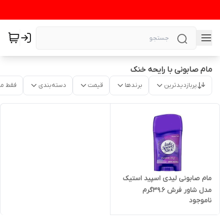
مام صابونی با رایحه خنک
پربازدیدترین
برندها
قیمت
دسته‌بندی
فقط م
مام صابونی لیدی اسپید استیک
مدل شاور فرش 39.6گرم
ناموجود