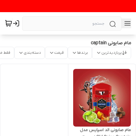
مام صابونی captain
پربازدیدترین
برندها
قیمت
دسته‌بندی
فقط م
مام صابونی الد اسپایس مدل