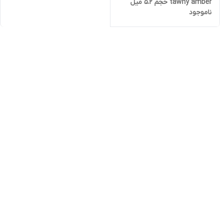
tawny amber حجم ۵.۲ میل
ناموجود