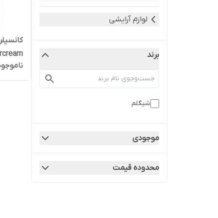
لوازم آرایشی
کانسیلر
buttercream
برند
ناموجود
شیگلم
موجودی
محدوده قیمت