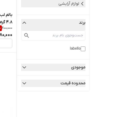
لوازم آرایشی
۴.۸ گرم
برند
%
400,000
80,000
labello
موجودی
محدوده قیمت