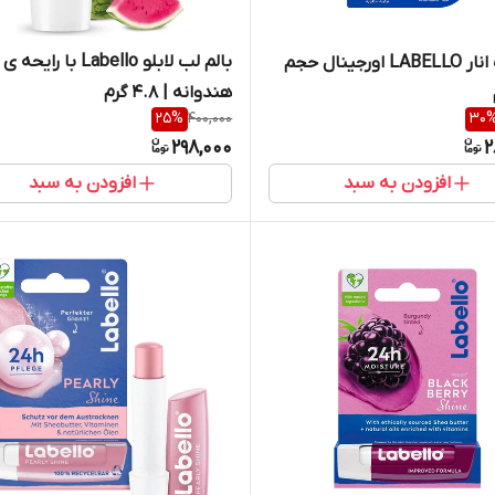
بالم لب لابلو‌ Labello با رایحه ی
بالم لب انار LABELLO اورجینال حجم
هندوانه | 4.8 گرم
25
%
400,000
30
298,000
2
افزودن به سبد
افزودن به سبد