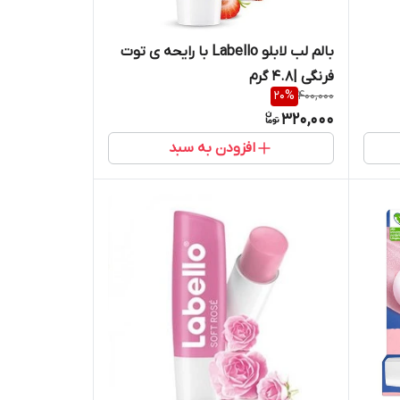
بالم لب لابلو‌ Labello با رایحه ی توت
فرنگی |4.8 گرم
20
%
400,000
320,000
افزودن به سبد