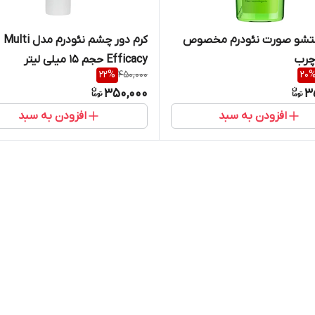
شو صورت نئودرم مخصوص
کرم دور چشم نئودرم مدل Multi
چرب
Efficacy حجم 15 میلی لیتر
22
%
450,000
20
350,000
3
افزودن به سبد
افزودن به سبد