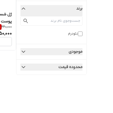
برند
ژل شست
پوست 
%
440,000
50,000
نئودرم
موجودی
محدوده قیمت