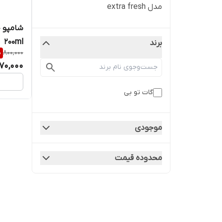
مدل extra fresh
200ml
برند
%
800,000
70,000
گات تو بی
موجودی
محدوده قیمت