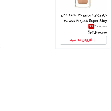
کرم پودر میبلین ۳۰ ساعته مدل
Super Stay شماره 21 حجم 30
2,700,000
11
%
میلی لیتر
2,400,000
افزودن به سبد