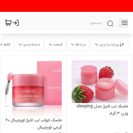
پربازدیدترین
برندها
قیمت
دسته‌بندی
فقط م
ماسک لب لانیژ مدل sleeping
وزن 3 گرم
ماسک خواب لب لانیژ اورجینال 20
گرمی اورجینال