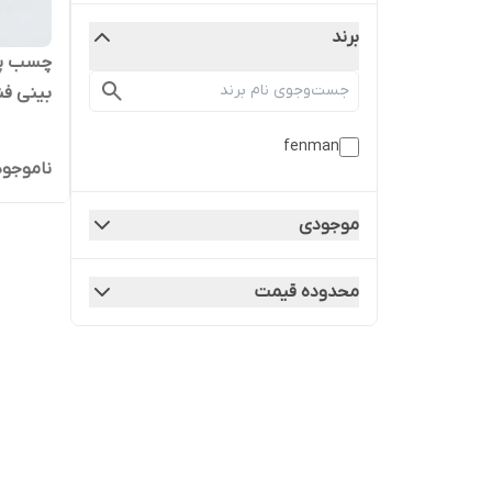
برند
چسب‌ پ
بینی فنم
fenman
ناموجود
موجودی
محدوده قیمت