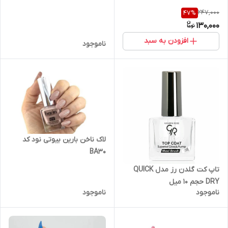
247,000
47
%
130,000
افزودن به سبد
ناموجود
لاک ناخن بارین بیوتی نود کد
BA3۰
تاپ کت گلدن رز مدل QUICK
DRY حجم 10 میل
ناموجود
ناموجود