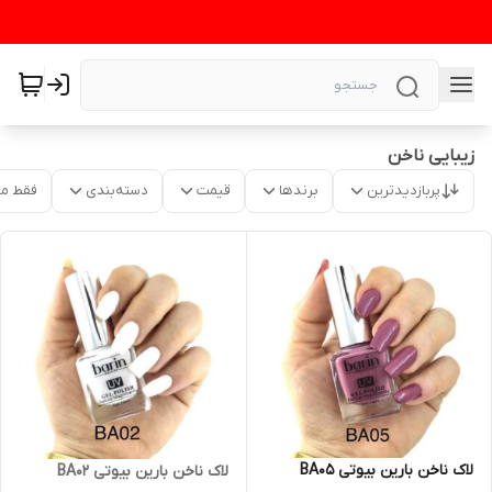
زیبایی ناخن
پربازدیدترین
برندها
قیمت
دسته‌بندی
فقط م
لاک ناخن بارین بیوتی BA05
لاک ناخن بارین بیوتی BA02