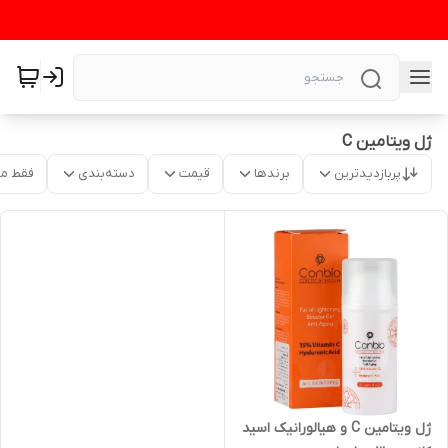
ژل ویتامین C
پربازدیدترین
برندها
قیمت
دسته‌بندی
فقط م
ژل ویتامین C و هیالورانیک اسید