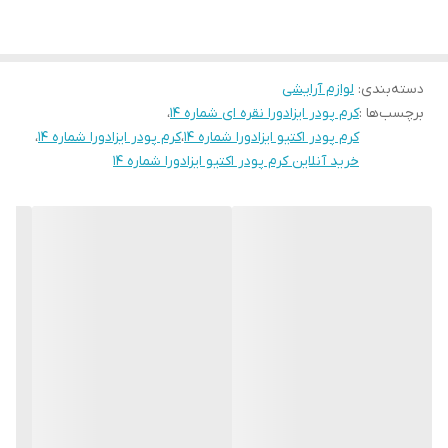
رطوبت پوست جلوگیری نموده و پوست را نرم و لطیف نگه می دارد.کرم
پودر 24 ساعته اکتیو ایزادورا ضدآب بوده ودر برابر رطوبت و تعریق مقاوم
دسته‌بندی
:
لوازم آرایشی
می باشد از این رو برای استفاده ورزشکاران و افراد فعالی که به کرم پودر
برچسب‌ها :
کرم پودر ایزادورا نقره ای شماره ۱۴
،
با ماندگاری و دوام زیاد نیاز دارند بسیار مناسب میباشد.پوشانندگی بالایی
کرم پودر اکتیو ایزادورا شماره ۱۴
،
کرم پودر ایزادورا شماره ۱۴
،
دارد و در نهایت جلوه ای مات بر روی پوست ایجاد میکند.
خرید آنلاین کرم پودر اکتیو ایزادورا شماره ۱۴