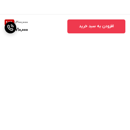
1,300,000
45
%
افزودن به سبد خرید
710,000
برگشت به بالا