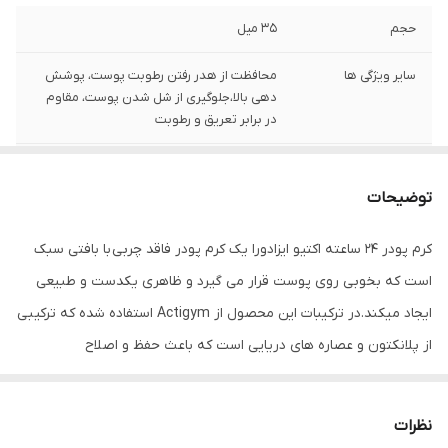
حجم
۳۵ میل
سایر ویژگی ها
محافظت از هدر رفتن رطوبت پوست، پوشش
دهی بالا،جلوگیری از شل شدن پوست، مقاوم
در برابر تعریق و رطوبت
کشور سازنده
سوئد
توضیحات
مناسب پوست
انواع پوست
کرم پودر 24 ساعته اکتیو ایزادورا یک کرم پودر فاقد چربی با بافتی سبک
مناسب رنگ پوست
متوسط و گندمی
است که بخوبی روی پوست قرار می گیرد و ظاهری یکدست و طبیعی
جلوه رنگ
مات و مخملی
ایجاد میکند.در ترکیبات این محصول از Actigym استفاده شده که ترکیبی
از پلانکتون و عصاره های دریایی است که باعث حفظ و اصلاح
پوست صورت می شود و از افتادگی و شل شدن قسمت های حساس
پوست صورت جلوگیری می کند. همچنین وجود گلیسیرین در ترکیبات آن
نظرات
باعث ایجاد یک لایه محافظ بر روی پوست می شود که از هدر رفتن