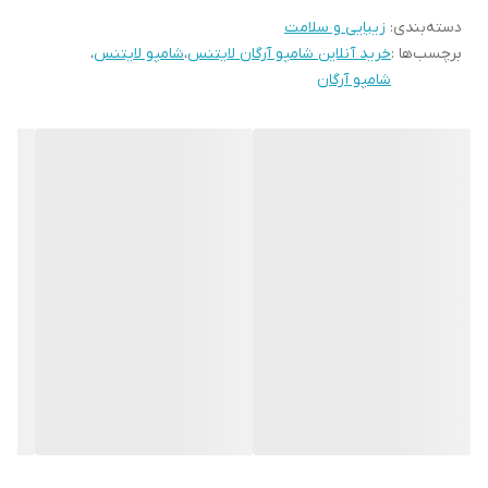
دسته‌بندی
:
زیبایی و سلامت
کرده و آسیب دیدگی ها را درمان می کند.مصرف خارجی روغن آرگان باعث
برچسب‌ها :
خرید آنلاین شامپو آرگان لایتنس
،
شامپو لایتنس
،
ترمیم، تولید و رشد سلول های بهتری می شود. به دلیل این همه
شامپو آرگان
خاصیت مفید، روغن آرگان در بیشتر محصولات آرایشی و بهداشتی یافت
می شود.مو بر اساس استفاده بیش از حد از اتو مو و سشوار و رنگ و
دکلره و یا سایر آلودگی های محیطی در معرض آسیب و خشکی است. برای
درمان آسیب دیدگی مو یکی از بهترین گزینه ها، استفاده از شامپو آرگان
لایتنس است. همچنین به دلیل خواص رشد و تولید سلول روغن آرگان
طبیعی، این محصول یک شامپوی ضد ریزش مو می باشد. شامپوی داخل
حمام بر روی مو خیس و کف سر مقداری شامپو آرگان لایتنس زده و آن را
ماساژ دهید. سپس آبکشی کرده و آن را خوب بشویید. از همان اوایل
مصرف شامپو lightness شاهد تاثیرات شگفت انگیز آن خواهید بود. با
ادامه مصرف شامپو آرگان اویل اسلواکی، شاهد خواص درمانی این
محصول بر روی موهای خود میشوید.