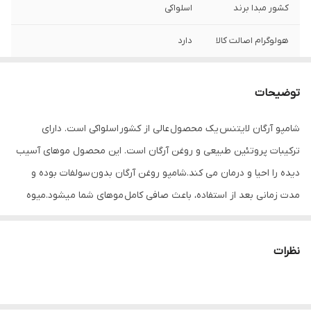
کشور مبدا برند
اسلواکی
هولوگرام اصالت کالا
دارد
حاوی
ویتامین A,C,E, امگا ۶ و ۹ میباشد
توضیحات
برطرف کننده
خارش و شوره کف سر
شامپو آرگان لایتنس یک محصول عالی از کشور اسلواکی است. دارای
تقویت کننده
موها و افزایش استحکام مو
ترکیبات پروتئین طبیعی و روغن آرگان است. این محصول موهای آسیب
سایر ویژگی ها
باعث صافی مو میشود
دیده را احیا و درمان می کند.شامپو روغن آرگان بدون سولفات بوده و
مدت زمانی بعد از استفاده، باعث صافی کامل موهای شما میشود.میوه
درخت آرگان دارای روغنی است که خواص دارویی دارد. این روغن سرشار از
اسید چرب، ویتامین A، ویتامین C، ویتامین E، امگا ۶ و ۹، آنتی اکسیدان
نظرات
و لینولئیک اسید است. در برابر اکسید شدن مقاوم می باشد. در گذشته و
در کشورهای کهن، از روغن این هسته برای درمان پوست و مو استفاده
می شده است.ویتامین های موجود در این روغن، پوست و مو را تغذیه