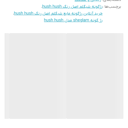
برچسب‌ها :
رژگونه شیگلم اصل رنگ hush hush
،
مغذی مانند ویتامین C می باشد که این مواد را به پوست شما می
خرید آنلاین رژگونه مایع شیگلم اصل رنگ hush hush
،
رساند. این رژگونه دارای سری اسفنجی بوده و به راحتی روی پوست
رژ گونه sheglam مدل hush hush
کشیده میشود.این رژ گونه به صورت وگان و بدون تست حیوانی تولید
شده و برای انواع پوست ها با هر تناژ رنگی مناسب است.