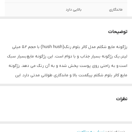
ماندگاری
بالایی دارد
کشور مبدا برند
سنگاپور(بسته بندی در چین)
توضیحات
مناسب
انواع پوست
رژگونه مایع شگلم مدل کالر بلوم رنگ(hush hush) با حجم ۵.۲ میلی
تاریخ انقضا
۲۰۲۶
لیتر، یک رژگونه بسیار جذاب و با دوام است. این رژگونه مایع بسیار سبک
است و به راحتی روی پوست پخش شده و به آن رنگ می دهد. رژگونه
مایع کالر بلوم شگلم پیگمنت بالا و ماندگاری طولانی مدتی دارد. این
رژگونه ضد لک بوده و سبب می شود تا گونه ها جلوه ای حجیم و بسیار
زیبا داشته باشند. ای محصول یک رژگونه مایع لوکس که با رنگ های
نظرات
بسیار زیبا و متنوع ، گونه ها را زیبا و خوشرنگ می سازد. این
رژگونه زیبایی و درخشش طبیعی و ملایمی را ایجاد می کند که میکاپی
شیک را به شما هدیه می دهد. همچنین به عنوان سایه چشم و تینت
دسته‌بندی
:
زیبایی و سلامت
لب نیز می توانید از آن استفاده کنید.همچنین این محصول حاوی مواد