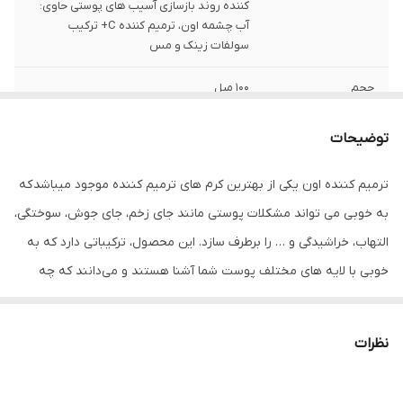
کننده روند بازسازی آسیب های پوستی حاوی:
آب چشمه اون، ترمیم کننده C+ ترکیب
سولفات زینک و مس
حجم
۱۰۰ میل
کشور مبدا برند
فرانسه
توضیحات
مناسب
انواع پوست حتی پوست های حساس
ترمیم کننده اون یکی از بهترین کرم های ترمیم کننده موجود میباشد که
به خوبی می تواند مشکلات پوستی مانند جای زخم، جای جوش، سوختگی،
تاریخ انقضا
۲۰۲۶
التهاب، خراشیدگی و … را برطرف سازد. این محصول، ترکیباتی دارد که به
خوبی با لایه‌ های مختلف پوست شما آشنا هستند و می‌دانند که چه
زمانی به پوست آبرسانی کنند یا چه زمانی مواد مغذی سلول‌های پوستی
را تامین کنند. این کرم برای ترمیم جای بخیه، سوختگی و جای جوش و ...
نظرات
به شدت توصیه میشود.