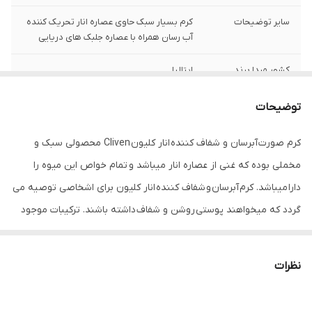
سایر توضیحات
کرم بسیار سبک حاوی عصاره انار تحریک کننده
آب رسان همراه با عصاره جلبک های دریایی
کشور مبدا برند
ایتالیا
حاوی
عصاره انار و جلبک دریایی
توضیحات
مناسب برای
صورت
کرم صورت آبرسان و شفاف کننده انار کلیون Cliven محصولی سبک و
مخملی بوده که غنی از عصاره انار میباشد و تمام خواص این میوه را
مناسب
انواع پوست
دارا میباشد. کرم آبرسان و شفاف کننده انار کلیون برای اشخاصی توصیه می
نوع محفظه
کاسه ای
گردد که میخواهند پوستی روشن و شفاف داشته باشند. ترکیبات موجود
در آن پوست را مرطوب کرده و گردش خون را در شبکه مویرگی زیر پوست
جنس محفظه
پلاستیک
تسریع می نماید. در نتیجه موجب شفاف تر شدن پوست شما می
نظرات
شود.دارای مقدار زیادی آنتی اکسیدان ، فلاونوئید و ویتامین C می باشد.
کرم صورت آبرسان انار کلیون به افزایش تولید کلاژن و الاستین در پوست