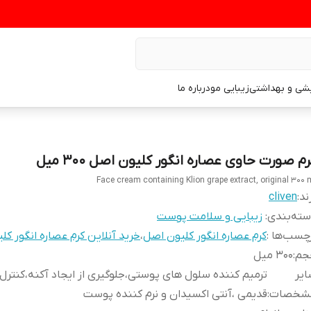
یشی و بهداشتی
زیبایی مو
درباره ما
م صورت حاوی عصاره انگور کلیون اصل 300 میل
Face cream containing Klion grape extract, original 300 
ند:
cliven
ته‌بندی
:
زیبایی و سلامت پوست
چسب‌ها :
کرم عصاره انگور کلیون اصل
،
خرید آنلاین کرم عصاره انگور کل
جم
:
۳۰۰ میل
یر
ترمیم کننده سلول های پوستی،جلوگیری از ایجاد آکنه،کنترل
شخصات
:
قدیمی ،آنتی اکسیدان و نرم کننده پوست