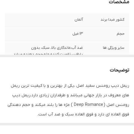
مشخصات
کشور مبدا برند
آلمان
حجم
۱۳ میل
سایر ویژگی ها
ضد آب،ماندگاری بالا، سبک، بدون
پارافین،تقویت کننده مژه،حجم دهنده و بلند
کننده مژه
توضیحات
ریمل دیپ رومنس سفید اصل ،یکی از بهترین و با کیفیت ترین ریمل
های معروف در بازار جهانی میباشد و طرفداران زیادی دارد.ریمل دیپ
رومنس اصل ( Deep Romance ) مژه ها را بلند میکند و حجم دهندگی
فوق العاده ای دارد و فوق العاده سبک و ضد آب است.
برای تشخیص نمونه اصل و تقلبی این محصول جعبه ریمل رو در زیر
نور قرار دهید،مشاهده میکنید که در زیر نور میدرخشد و حالت اکلیلی