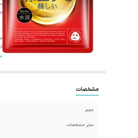
سا
م
م
کش
ن
ن
اس
مشخصات
حجم
سایر مشخصات