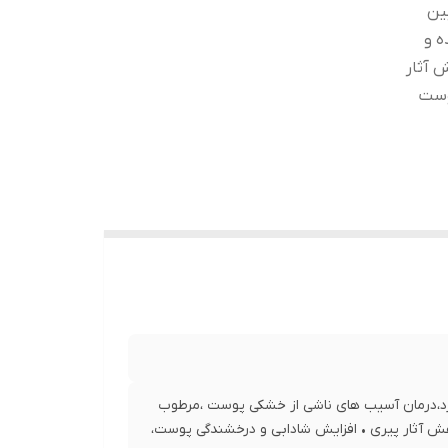
ین
ه و
 آثار
وست
ابتدا پوست صورت را شسته و خشک نمایید و ماسک را به مدت۲۰
برد،درمان آسیب های ناشی از خشکی پوست ،مرطوب
هش آثار پیری • افزایش شادابی و درخشندگی پوست،