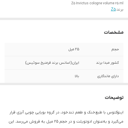
Z5 Invictus cologne volume 25 ml
برند:
Z5
مشخصات
حجم
۲۵ میل
کشور مبدا برند
ایران(اسانس برند فرمنیخ سوئیس)
دارای ماندگاری
بالا
مناسب استفاده
آقایان
توضیحات
نوع رایحه
مرکبات خنک تلخ
اینوکتوس با طبع خنک و طعم تند خود، در گروه بویایی چوبی آبزی قرار
می‌گیرد و به‌عنوان ادوتویلت و در حجم ۲۵ میل به فروش می‌رسد. این