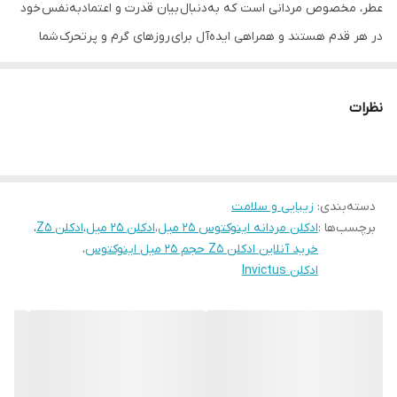
عطر، مخصوص مردانی است که به‌دنبال بیان قدرت و اعتمادبه‌نفس خود
در هر قدم هستند و همراهی ایده‌آل برای روزهای گرم و پرتحرک شما
خواهد بود.
ادکلن اینوکتوس، عطری است که با نت نرم نارنگی و گریپ‌فروت آغاز
نظرات
می‌شود و شور و شیرینی آب دریا را به‌دنبال دارد. گویی قطره‌های سرد
باران هنگام صبح، پوست گرم انسان را لمس کنند. در ادامه نغمه‌های
میانی از یاس و برگ‌های خشک برگ بو آرام با حسی پیچیده، نوستالژیک و
دسته‌بندی
:
زیبایی و سلامت
دلپذیر، به گوش می‌رسند؛ مانند باغ‌های دورافتاده که در آن‌ها خاطرات
برچسب‌ها :
ادکلن مردانه اینوکتوس ۲۵ میل
،
ادکلن ۲۵ میل
،
ادکلن Z5
،
خوبمان را رقم زده‌ایم.
خرید آنلاین ادکلن Z5 حجم ۲۵ میل اینوکتوس
،
در نهایت نیز پایه‌ای از کهربا، نعناع هندی، خزه درخت بلوط و چوب گایاک،
ادکلن Invictus
بازتاب دهنده‌ طنین عمیق جنگل‌های انبوه و رازآلود است؛ جایی که هر
قدم، اکویی دوام‌دار و مملو از قدرت را فرا می‌خواند. استفاده از ادکلن
اینوکتوس قدرت و اقتدار مردان را به نمایش می‌گذارد عطر ادکلن
اینوکتوس با رایحه‌های اولیه مرکباتی و نت‌های آب دریا برای استفاده در