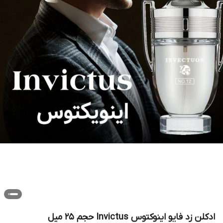
ادکلن زد فایو اینوکتوس Invictus حجم ۲۵ میل