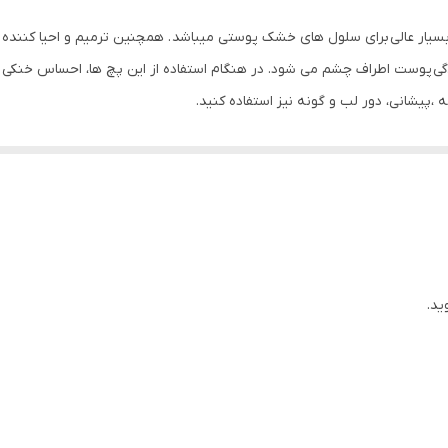
بانوان و آقایان
 ورقه ای پاریس بیوآکوا BIOAQUA آبرسان بسیار عالی برای سلول های خشک پوستی میباشد . همچنین 
مواد مرطوب کننده
ی پوست اطراف چشم می شود. در هنگام استفاده از این پچ ها، احساس خنکی
 ،پیشانی، دور لب و گونه نیز استفاده کنید.
آبرسان آرامش بخش از بین برنده تیرگی و لکه
آبرسان و مرطوب کننده پوست زیر چشم کلاژن ساز و پرکننده خطوط 
مواد مغذی از بین برنده پف و تیرگی دور چشم شاداب کننده کاهش 
دور چشم
ید.