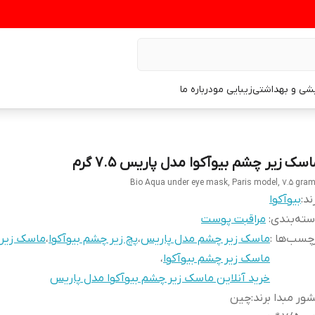
یشی و بهداشتی
زیبایی مو
درباره ما
سک زیر چشم بیوآکوا مدل پاریس ۷.۵ گرم
Bio Aqua under eye mask, Paris model, 7.5 gra
ند:
بیوآکوا
ته‌بندی
:
مراقبت پوست
چسب‌ها :
ماسک زیر چشم مدل پاریس
،
پچ زیر چشم بیوآکوا
،
ماسک زیر
ماسک زیر چشم بیوآکوا
،
خرید آنلاین ماسک زیر چشم بیوآکوا مدل پاریس
ور مبدا برند
:
چین