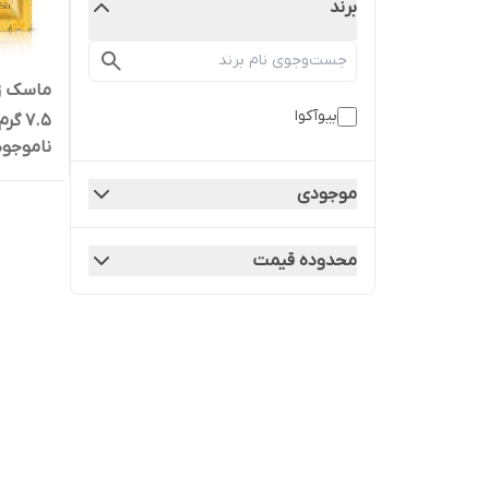
برند
ماسک زی
بیوآکوا
۷.۵ گرم
ناموجود
موجودی
محدوده قیمت