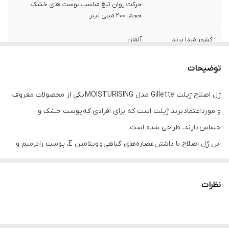
حرکت روان تیغ مناسب پوست های خشک
حجم: 200 میلی لیتر
کشور مبدا برند
آلمان
مناسب استفاده
آقایان
توضیحات
تاریخ انقضا
۲۰۲۶.۱۰
ژل اصلاح ژیلت Gillette مدل MOISTURISING یکی از محصولات معروف
و مورد اعتماد برند ژیلت است که برای افرادی که پوست خشک و
حساس دارند، طراحی شده است.
این ژل اصلاح با داشتن عصاره‌های گیاهی و ویتامین E، پوست را ترمیم و
تغذیه می‌کند و از خشکی و التهاب آن جلوگیری می‌کند.
این ژل اصلاح همچنین با داشتن رایحه‌ای خنک و ملایم، احساس تازگی و
نظرات
شادابی را به صورت می‌دهد.
ژل اصلاح یکی از لوازم ضروری برای افرادی است که می‌خواهند صورت
خود را تمیز و صاف کنند.