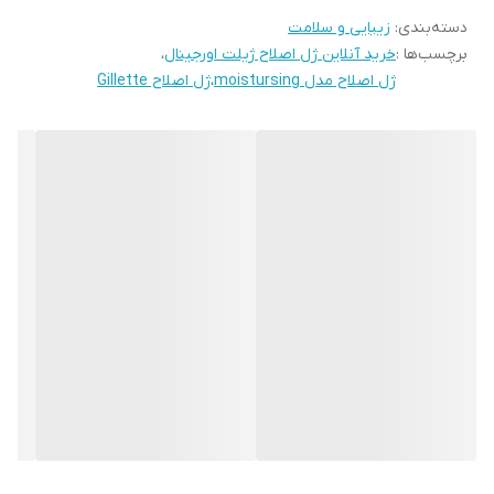
دسته‌بندی
:
زیبایی و سلامت
این محصول با ایجاد یک لایه محافظ بین پوست و تیغ اصلاح، کمک می‌کند
برچسب‌ها :
خرید آنلاین ژل اصلاح ژیلت اورجینال
،
که اصلاح راحت‌تر انجام شود.
ژل اصلاح مدل moistursing
،
ژل اصلاح Gillette
همچنین با افزایش لغزندگی تیغ اصلاح، جلوی خشکی و سوزش پوست را
می‌گیرد.