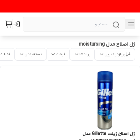
ژل اصلاح مدل moistursing
پربازدیدترین
برندها
قیمت
دسته‌بندی
فقط م
ژل اصلاح ژیلت Gillette مدل