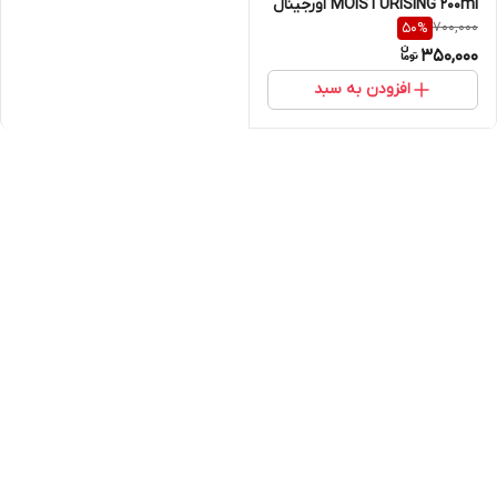
MOISTURISING 200ml اورجینال
700,000
50
%
350,000
افزودن به سبد