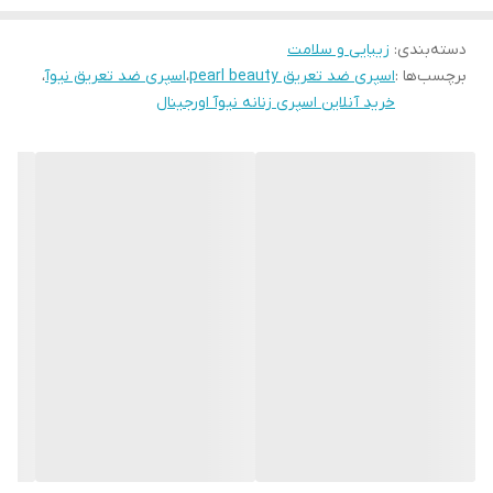
ایجاد حس خوب، به تغذیه پوست کمک کرده و آن را نرم و لطیف
دسته‌بندی
:
زیبایی و سلامت
می‌سازد. استفاده از این محصول به آسانی و در هر زمانی امکان‌پذیر
برچسب‌ها :
اسپری ضد تعریق pearl beauty
،
اسپری ضد تعریق نیوآ
،
است.
خرید آنلاین اسپری زنانه نیوآ اورجینال