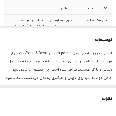
کشور مبدا برند
لهستان
سایر مشخصات
حاوی عصاره مروارید سیاه و روغن معطر
پخش رایحه بسیار بالا فرمول دوگانه با حفظ
نرمی و لطافت پوست بدون الکل مناسب پوست
اصلاح شده
توضیحات
دارای ماندگاری
۴۸ ساعته
اسپری بدن زنانه نیوآ مدل Pearl & Beauty black pearls، ترکیبی از
مرواریدهای سیاه و روغن‌های عطری است که برای بانوانی که به دنبال
مناسب استفاده
بانوان
زیبایی و تازگی هستند، طراحی شده است. این محصول با فرمولاسیون
خاص خود، نه تنها بوی خوش و دلپذیری به بدن می‌بخشد، بلکه با مواد
مغذی که دارد، به سلامت و زیبایی پوست نیز کمک می‌کند.
کاربرد و مزایای اسپری نیوآ
نظرات
این اسپری با داشتن مرواریدهای سیاه، به پوست شما درخشندگی و
شادابی خاصی می‌بخشد. روغن‌های عطری موجود در آن نیز، علاوه بر