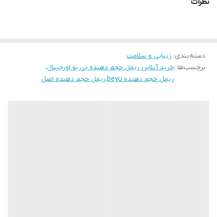
نظرات
طرفداران زیادی پیدا کرده است.
شرکت بی‌یو آلمان بیش از 15 سال است که در زمینه تولید لوازم آرایشی
و بهداشتی فعالیت می‌کند و محصولات خود را در دسترس مشتریانش در
دسته‌بندی
:
سراسر دنیا قرار می‌دهد.
زیبایی و سلامت
برچسب‌ها :
خرید آنلاین ریمل حجم دهنده بی یو اورجینال
،
ریمل Volume Now بی یو حجم‌دهنده و پرپشت‌کننده است و با برس
ریمل حجم دهنده beyu
،
ریمل حجم دهنده اصل
XXl با شانه‌های نامنظم کوتاه و بلند، همه مژه‌ها را پوشش می‌دهد و
مایه ریمل را به شکل مساوی بین مژه‌ها توزیع می‌کند.
همچنین مژه‌ها را بدون خشکاندن و چسباندن به هم از هم جدا می‌کند و
حالت زیبایی به آن‌ها می‌دهد. ریمل بی یو مشکی رنگدانه‌های مشکی
بسیار قوی دارد و با تیره کردن مژه‌ها، یک آرایش خیره‌کننده را به چشم
های شما هدیه می‌دهد.
این ریمل آلمانی اصل غنی شده با سبوس برنج، مژه‌های ظریف و نازک را
تغذیه و تقویت می‌کند و به رشد آن‌ها کمک می‌نماید.
این محصول با خاصیت ضد حساسیتی که دارد از چشمان شما به خوبی