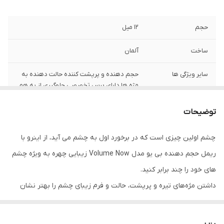
حجم
۱۲ میل
ساخت
آلمان
سایر ویژگی ها
حجم دهنده و پرپشت کننده حالت دهنده به
مژه ها دارای برس تخصصی جلوگیری از به هم
چسبیدگی مژه ها دارای بافتی سبک و پخش
یکنواخت روی مژه ها پوشش دهنده کامل مژه
توضیحات
ها دارای رنگ کاملا مشکی مناسب افراد با
حساسیت چشمی
چشم اولین چیزی است که در برخورد اول به چشم می آید، از اینرو با
ریمل حجم دهنده بی یو مدل Volume Now زیبایی چهره به ویژه چشم
های خود را چند برابر کنید.
داشتن مژه‌های تیره و پرپشت، حالت و فرم زیبای چشم را بهتر نشان
می‌دهد. ریمل حجم دهنده بی یو مدل Volume Now یکی از محصولات
جدید کمپانی BeYu است که با کیفیت و قیمت مناسب در ایران هم