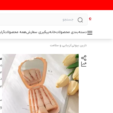
دسته‌بندی محصولات
خانه
پیگیری سفارش
همه محصولات
آرا
نارین بیوتی
/
زیبایی و سلامت
ست 
5-piece mirror box shell brush set with mirror and box
بر
دس
بر
سا
وی