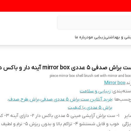
یشی و بهداشتی
زیبایی مو
درباره ما
براش صدفی ۵ عددی mirror box آینه دار و باکس دار
ند:
Mirror box
ته‌بندی
:
زیبایی و سلامت
چسب‌ها :
خرید آنلاین ست براش ۵ عددی صدفی
،
براش طرح صدف
،
براش ۵ عددی با کیفیت
یر
۱- ست براش آرایشی مینی 
ژگی