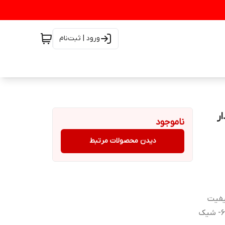
ورود | ثبت‌نام
ناموجود
دیدن محصولات مرتبط
۵ عددی باکس دار ۲- دارای آینه ۳- کیفیت
خوب و قابل شستشو ۴- تراکم بالا و بدون ریزش ۵- نرم و لطیف ۶- شیک