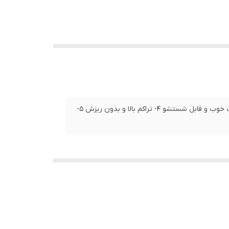
۱- ست براش آرایشی مینی ۵ عددی باکس دار ۲- دارای آینه ۳- کیفیت خوب و قابل شستشو ۴- تراکم بالا و بدون ریزش ۵-