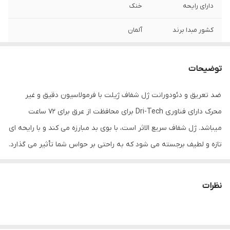
دارای رایحه
خنک
کشور مبدا برند
آلمان
دارای ماندگاری
۷۲ ساعته
توضیحات
ضد تعریق و دئودورانت ژل شفاف ژیلت با فرمولاسیون دقیق و غیر
محرک دارای فناوری Dri-Tech برای محافظت از عرق برای 72 ساعت
میباشد. ژل شفاف سریع الاثر است، با بوی بد مبارزه می کند و با رایحه ای
تازه و لطیف برجسته می شود که به راحتی بر حواس شما تأثیر می گذارد.
ژل شفاف ژیلت که با ترکیبات نرم کننده پوست طراحی شده است، شفاف
می شود و محافظت نامرئی در برابر تعریق به شما می دهد. ژیلت
نظرات
محافظت لازم را برای شما فراهم می کند، از نظر بالینی نشان داده شده
است که مانند آب ملایم است. ژل شفاف غیر تحریک کننده ساخته شده
از مواد مراقبت از پوست، ضد تعریق و دئودورانت ژل شفاف توسط