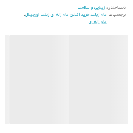
دسته‌بندی
:
زیبایی و سلامت
متخصص پوست تست شده و برای محافظت در برابر لکه های سفید
برچسب‌ها :
مام ژیلت
،
خرید آنلاین مام ژله ای ژیلت اورجینال
،
شفاف است.
مام ژله ای